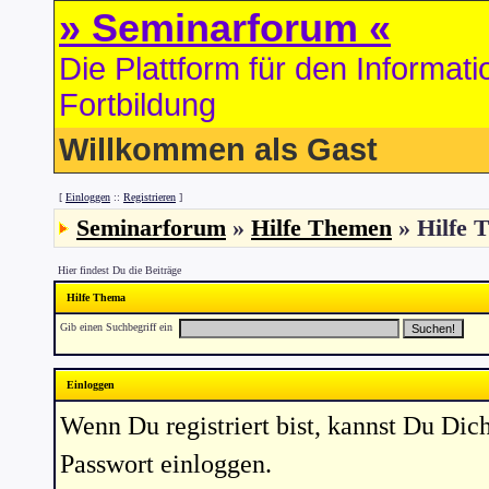
» Seminarforum «
Die Plattform für den Informa
Fortbildung
Willkommen als Gast
[
Einloggen
::
Registrieren
]
Seminarforum
»
Hilfe Themen
» Hilfe 
Hier findest Du die Beiträge
Hilfe Thema
Gib einen Suchbegriff ein
Einloggen
Wenn Du registriert bist, kannst Du D
Passwort einloggen.