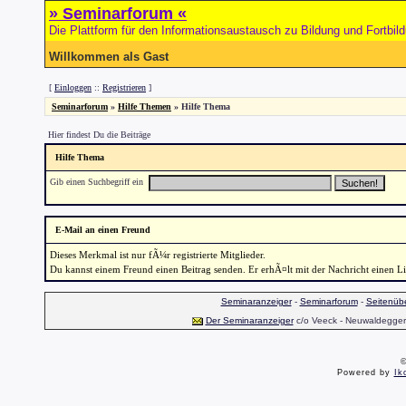
» Seminarforum «
Die Plattform für den Informationsaustausch zu Bildung und Fortbil
Willkommen als Gast
[
Einloggen
::
Registrieren
]
Seminarforum
»
Hilfe Themen
» Hilfe Thema
Hier findest Du die Beiträge
Hilfe Thema
Gib einen Suchbegriff ein
E-Mail an einen Freund
Dieses Merkmal ist nur fÃ¼r registrierte Mitglieder.
Du kannst einem Freund einen Beitrag senden. Er erhÃ¤lt mit der Nachricht einen L
Seminaranzeiger
-
Seminarforum
-
Seitenübe
Der Seminaranzeiger
c/o Veeck - Neuwaldegger S
©
Powered by
Ik