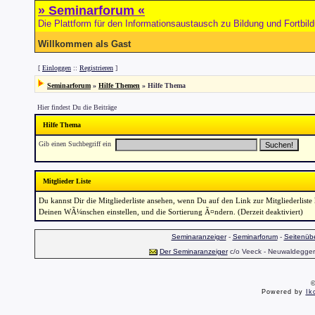
» Seminarforum «
Die Plattform für den Informationsaustausch zu Bildung und Fortbil
Willkommen als Gast
[
Einloggen
::
Registrieren
]
Seminarforum
»
Hilfe Themen
» Hilfe Thema
Hier findest Du die Beiträge
Hilfe Thema
Gib einen Suchbegriff ein
Mitglieder Liste
Du kannst Dir die Mitgliederliste ansehen, wenn Du auf den Link zur Mitgliederliste 
Deinen WÃ¼nschen einstellen, und die Sortierung Ã¤ndern. (Derzeit deaktiviert)
Seminaranzeiger
-
Seminarforum
-
Seitenübe
Der Seminaranzeiger
c/o Veeck - Neuwaldegger S
©
Powered by
Ik