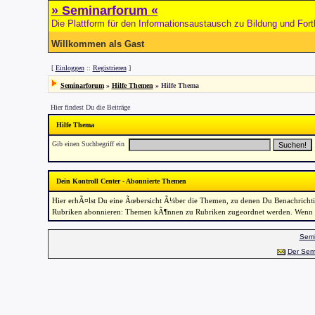
» Seminarforum «
Die Plattform für den Informationsaustausch zu Bildung und Fort
Willkommen als Gast
[
Einloggen
::
Registrieren
]
Seminarforum
»
Hilfe Themen
» Hilfe Thema
Hier findest Du die Beiträge
Hilfe Thema
Gib einen Suchbegriff ein
Dein Kontroll Center - Abonnierte Themen
Hier erhÃ¤lst Du eine Ãœbersicht Ã¼ber die Themen, zu denen Du Benachrich
Rubriken abonnieren: Themen kÃ¶nnen zu Rubriken zugeordnet werden. Wenn Th
Semi
Der Sem