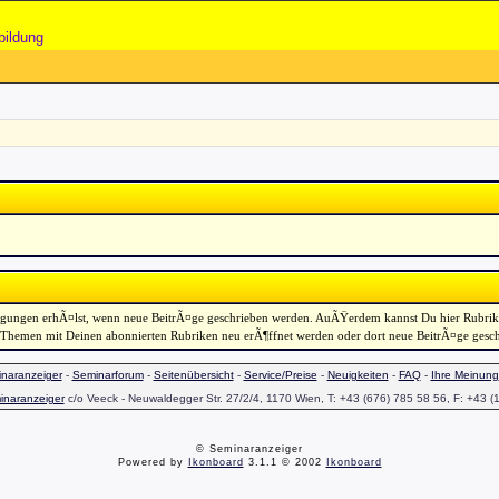
bildung
tigungen erhÃ¤lst, wenn neue BeitrÃ¤ge geschrieben werden. AuÃŸerdem kannst Du hier Rubri
emen mit Deinen abonnierten Rubriken neu erÃ¶ffnet werden oder dort neue BeitrÃ¤ge geschi
naranzeiger
-
Seminarforum
-
Seitenübersicht
-
Service/Preise
-
Neuigkeiten
-
FAQ
-
Ihre Meinung
inaranzeiger
c/o Veeck - Neuwaldegger Str. 27/2/4, 1170 Wien, T: +43 (676) 785 58 56, F: +43 (
© Seminaranzeiger
Powered by
Ikonboard
3.1.1 © 2002
Ikonboard