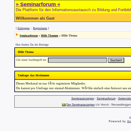
» Seminarforum «
Die Plattform für den Informationsaustausch zu Bildung und Fortbil
Willkommen als Gast
[
Einloggen
::
Registrieren
]
Seminarforum
»
Hilfe Themen
» Hilfe Thema
Hier findest Du die Beiträge
Hilfe Thema
Gib einen Suchbegriff ein
Umfrage: das Abstimmen
Dieses Merkmal ist nur fÃ¼r registrierte Mitglieder.
Du kannst pro Umfrage nur einmal Abstimmen. WÃ¤hle einfach eine Antwort aus und 
Seminaranzeiger
-
Seminarforum
-
Seitenübe
Der Seminaranzeiger
c/o Veeck - Neuwaldegger S
©
Powered by
Ik