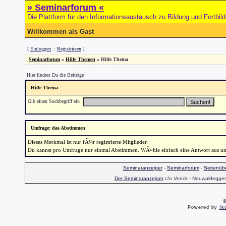
» Seminarforum «
Die Plattform für den Informationsaustausch zu Bildung und Fortbil
Willkommen als Gast
[
Einloggen
::
Registrieren
]
Seminarforum
»
Hilfe Themen
» Hilfe Thema
Hier findest Du die Beiträge
Hilfe Thema
Gib einen Suchbegriff ein
Umfrage: das Abstimmen
Dieses Merkmal ist nur fÃ¼r registrierte Mitglieder.
Du kannst pro Umfrage nur einmal Abstimmen. WÃ¤hle einfach eine Antwort aus und 
Seminaranzeiger
-
Seminarforum
-
Seitenübe
Der Seminaranzeiger
c/o Veeck - Neuwaldegger S
©
Powered by
Ik