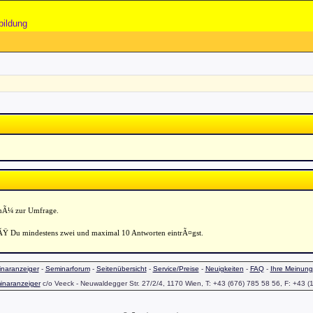
bildung
enÃ¼ zur Umfrage.
aÃŸ Du mindestens zwei und maximal 10 Antworten eintrÃ¤gst.
naranzeiger
-
Seminarforum
-
Seitenübersicht
-
Service/Preise
-
Neuigkeiten
-
FAQ
-
Ihre Meinung
inaranzeiger
c/o Veeck - Neuwaldegger Str. 27/2/4, 1170 Wien, T: +43 (676) 785 58 56, F: +43 (