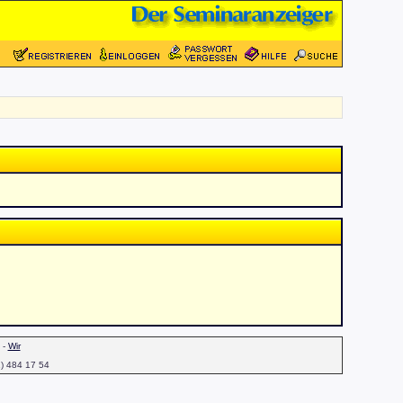
-
Wir
1) 484 17 54