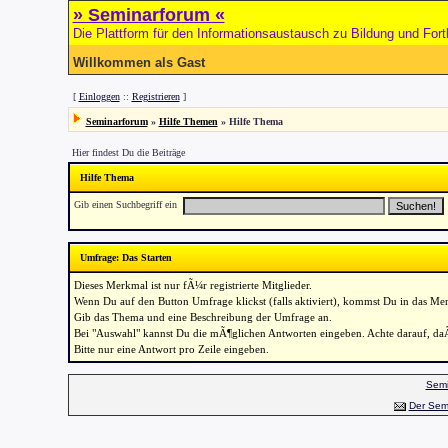
» Seminarforum «
Die Plattform für den Informationsaustausch zu Bildung und Fort
Willkommen als Gast
[
Einloggen
::
Registrieren
]
Seminarforum
»
Hilfe Themen
» Hilfe Thema
Hier findest Du die Beiträge
Hilfe Thema
Gib einen Suchbegriff ein
Umfrage: Das Starten
Dieses Merkmal ist nur fÃ¼r registrierte Mitglieder.
Wenn Du auf den Button Umfrage klickst (falls aktiviert), kommst Du in das M
Gib das Thema und eine Beschreibung der Umfrage an.
Bei "Auswahl" kannst Du die mÃ¶glichen Antworten eingeben. Achte darauf, d
Bitte nur eine Antwort pro Zeile eingeben.
Semi
Der Sem