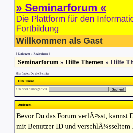
» Seminarforum «
Die Plattform für den Informa
Fortbildung
Willkommen als Gast
[
Einloggen
::
Registrieren
]
Seminarforum
»
Hilfe Themen
» Hilfe T
Hier findest Du die Beiträge
Hilfe Thema
Gib einen Suchbegriff ein
Ausloggen
Bevor Du das Forum verlÃ¤sst, kannst 
mit Benutzer ID und verschlÃ¼sseltem 