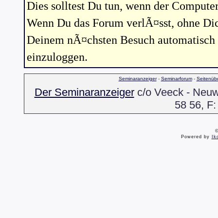
Dies solltest Du tun, wenn der Compute
Wenn Du das Forum verlÃ¤sst, ohne Dic
Deinem nÃ¤chsten Besuch automatisch e
einzuloggen.
Seminaranzeiger
-
Seminarforum
-
Seitenübe
Der Seminaranzeiger
c/o Veeck - Neuwa
58 56, F:
©
Powered by
Ik