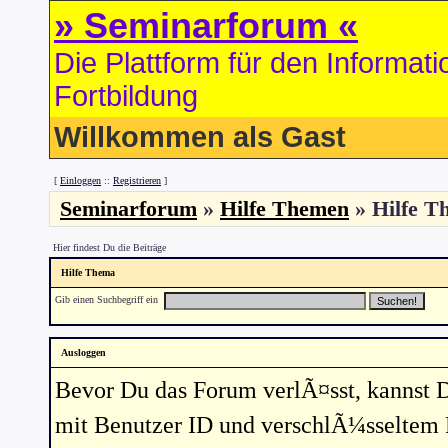
» Seminarforum «
Die Plattform für den Informa
Fortbildung
Willkommen als Gast
[
Einloggen
::
Registrieren
]
Seminarforum
»
Hilfe Themen
» Hilfe T
Hier findest Du die Beiträge
Hilfe Thema
Gib einen Suchbegriff ein
Ausloggen
Bevor Du das Forum verlÃ¤sst, kannst 
mit Benutzer ID und verschlÃ¼sseltem 