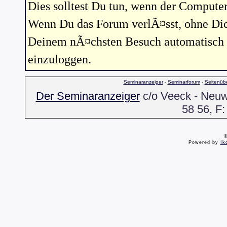
Dies solltest Du tun, wenn der Compute
Wenn Du das Forum verlÃ¤sst, ohne Dic
Deinem nÃ¤chsten Besuch automatisch e
einzuloggen.
Seminaranzeiger
-
Seminarforum
-
Seitenübe
Der Seminaranzeiger
c/o Veeck - Neuwa
58 56, F:
©
Powered by
Ik