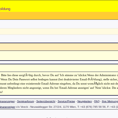
bildung
itte lies diese sorgfÃ¤ltig durch, bevor Du auf 'Ich stimme zu' klickst.Wenn der Administrator 
 Wenn Du Dein Passwort selbst festlegen kannst (bei deaktivierter Email-PrÃ¼fung), stelle sicher
usst unbedingt eine existierende Email-Adresse eingeben, da Du sonst womÃ¶glich nicht mit der 
ren Mitgliedern nicht angezeigt, wenn Du bei 'Email-Adresse anzeigen' auf 'Nein' klickst. Die 
am!
naranzeiger
-
Seminarforum
-
Seitenübersicht
-
Service/Preise
-
Neuigkeiten
-
FAQ
-
Ihre Meinung
inaranzeiger
c/o Veeck - Neuwaldegger Str. 27/2/4, 1170 Wien, T: +43 (676) 785 58 56, F: +43 (