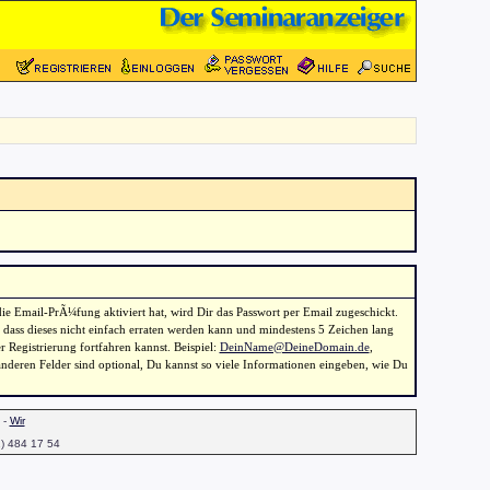
die Email-PrÃ¼fung aktiviert hat, wird Dir das Passwort per Email zugeschickt.
, dass dieses nicht einfach erraten werden kann und mindestens 5 Zeichen lang
Registrierung fortfahren kannst. Beispiel:
DeinName@DeineDomain.de
,
anderen Felder sind optional, Du kannst so viele Informationen eingeben, wie Du
-
Wir
1) 484 17 54