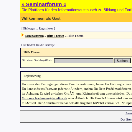
» Seminarforum «
Die Plattform für den Informationsaustausch zu Bildung und Fort
Willkommen als Gast
[
Einloggen
::
Registrieren
]
Seminarforum
»
Hilfe Themen
» Hilfe Thema
Hier findest Du die Beiträge
Hilfe Thema
Gib einen Suchbegriff ein
Registrierung
Du musst den Bedingungen dieses Boards zustimmen, bevor Du Dich registrierst. B
Du kannst dieses Passwort jederzeit Ã¤ndern, indem Du Dein Profil modifizierst.
ist. Achtung: Es wird zwischen GroÃŸ- und Kleinschreibung unterschieden. Du m
Vorname.Nachname@t-online.de
oder Ã¤hnlich. Die Email-Adresse wird den ande
mÃ¶chtest. Der Admistrator behandelt alle Angaben hÃ¶chst vertraulich. No Sp
Semi
Der Sem