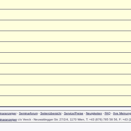
naranzeiger
-
Seminarforum
-
Seitenübersicht
-
Service/Preise
-
Neuigkeiten
-
FAQ
-
Ihre Meinung
inaranzeiger
c/o Veeck - Neuwaldegger Str. 27/2/4, 1170 Wien, T: +43 (676) 785 58 56, F: +43 (