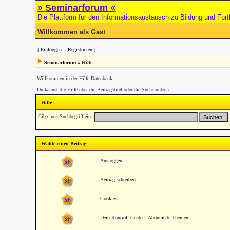
» Seminarforum «
Die Plattform für den Informationsaustausch zu Bildung und Fort
Willkommen als Gast
[
Einloggen
::
Registrieren
]
Seminarforum
» Hilfe
Willkommen in der Hilfe Datenbank.
Du kannst die Hilfe über die Beitragstitel oder die Suche nutzen
Hilfe
Gib einen Suchbegriff ein
Wähle einen Beitrag
Ausloggen
Beitrag schreiben
Cookies
Dein Kontroll Center - Abonnierte Themen