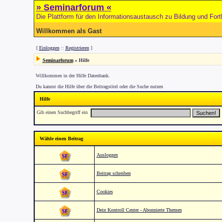
» Seminarforum «
Die Plattform für den Informationsaustausch zu Bildung und Fort
Willkommen als Gast
[
Einloggen
::
Registrieren
]
Seminarforum
» Hilfe
Willkommen in der Hilfe Datenbank.
Du kannst die Hilfe über die Beitragstitel oder die Suche nutzen
Hilfe
Gib einen Suchbegriff ein
Wähle einen Beitrag
Ausloggen
Beitrag schreiben
Cookies
Dein Kontroll Center - Abonnierte Themen