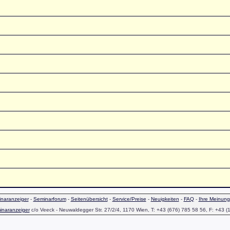
naranzeiger
-
Seminarforum
-
Seitenübersicht
-
Service/Preise
-
Neuigkeiten
-
FAQ
-
Ihre Meinung
inaranzeiger
c/o Veeck - Neuwaldegger Str. 27/2/4, 1170 Wien, T: +43 (676) 785 58 56, F: +43 (