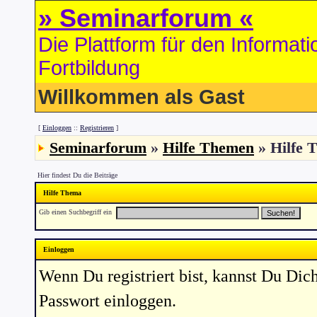
» Seminarforum «
Die Plattform für den Informa
Fortbildung
Willkommen als Gast
[
Einloggen
::
Registrieren
]
Seminarforum
»
Hilfe Themen
» Hilfe 
Hier findest Du die Beiträge
Hilfe Thema
Gib einen Suchbegriff ein
Einloggen
Wenn Du registriert bist, kannst Du D
Passwort einloggen.