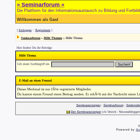
» Seminarforum «
Die Plattform für den Informationsaustausch zu Bildung und Fortbil
Willkommen als Gast
[
Einloggen
::
Registrieren
]
Seminarforum
»
Hilfe Themen
» Hilfe Thema
Hier findest Du die Beiträge
Hilfe Thema
Gib einen Suchbegriff ein
E-Mail an einen Freund
Dieses Merkmal ist nur fÃ¼r registrierte Mitglieder.
Du kannst einem Freund einen Beitrag senden. Er erhÃ¤lt mit der Nachricht einen L
Seminaranzeiger
-
Seminarforum
-
Seitenübe
Der Seminaranzeiger
c/o Veeck - Neuwaldegger S
©
Powered by
Ik