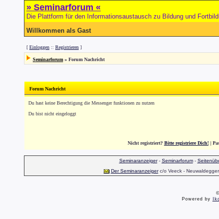
» Seminarforum «
Die Plattform für den Informationsaustausch zu Bildung und Fortbil
Willkommen als Gast
[
Einloggen
::
Registrieren
]
Seminarforum
»
Forum Nachricht
Forum Nachricht
Du hast keine Berechtigung die Messenger funktionen zu nutzen
Du bist nicht eingeloggt
Nicht registriert?
Bitte registriere Dich!
| Pa
Seminaranzeiger
-
Seminarforum
-
Seitenübe
Der Seminaranzeiger
c/o Veeck - Neuwaldegger S
©
Powered by
Ik