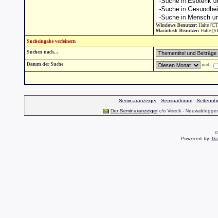
Windows Benutzer:
Halte [CT
Macintosh Benutzer:
Halte [S
Sucheingabe verfeinern
Suchen nach...
Datum der Suche
und
Seminaranzeiger
-
Seminarforum
-
Seitenübe
Der Seminaranzeiger
c/o Veeck - Neuwaldegger S
©
Powered by
Ik