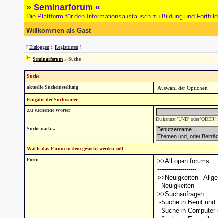
» Seminarforum «
Die Plattform für den Informationsaustausch zu Bildung und Fortbil
Willkommen als Gast
[
Einloggen
::
Registrieren
]
Seminarforum
» Suche
Suche
aktuelle Sucheinstellung
Eingabe der Suchwörter
Zu suchende Wörter
Du kannst 'UND' oder 'ODER' fü
Suche nach...
Wähle das Forum in dem gesucht werden soll
Foren