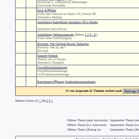
emotionale u. kÃ¶rperliche Belastungen
Emotionale Blockaden
Erich KÃ¶rbler
Suche nach Seminar im Raum CH, Kanton BE
Alternative Medizin
Ausbildung Kampfkunst Instruktor fÃ¼r Kinder
Sportliche AktivitÃ¤ten
Ausbildung Wellnessmassage
(Seiten
1
2
3
..6
)
Suche einen Ausbildungsort
Bowtech- The Original Bowen Technique
Bowtech- Was ist das?
Bowtech
Emmett-Technik
Absolut neu in Europa
Alternative Therapien
Fussreflexzonenmassage
Fussreflexzonenmassage
FuÃŸreflexzonenmassage
RaucherentwÃ¶hnung Krankenkassenanerkannt
15 von insgesamt 41 Themen sortiert nach
Mehrere Seiten (3)
<
[1]
2
3
>
Offenes Thema (neue Antworten)
Spannendes Thema (neu
Offenes Thema (k.n.Antworten)
Spannendes Thema (k.n
Offenes Thema (Beitrag in)
Spannendes Thema (Bei