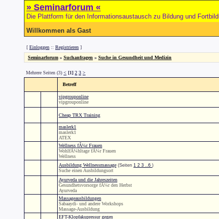
» Seminarforum «
Die Plattform für den Informationsaustausch zu Bildung und Fortbil
Willkommen als Gast
[
Einloggen
::
Registrieren
]
Seminarforum
»
Suchanfragen
»
Suche in Gesundheit und Medizin
Mehrere Seiten (3)
<
[1]
2
3
>
Betreff
vipgrouponline
vipgrouponline
Cheap TRX Training
maslerk1
maslerk1
ATEX
Wellness fÃ¼r Frauen
WohlfÃ¼hltage fÃ¼r Frauen
Wellness
Ausbildung Wellnessmassage
(Seiten
1
2
3
..6
)
Suche einen Ausbildungsort
Ayurveda und die Jahreszeiten
Gesundhetsvorsorge fÃ¼r den Herbst
Ayurveda
Massageausbildungen
Sabaaydi- und andere Workshops
Massage-Ausbildung
EFT-Klopfakupressur gegen