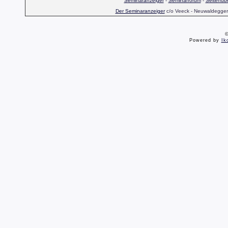
Seminaranzeiger
-
Seminarforum
-
Seitenübe
Der Seminaranzeiger
c/o Veeck - Neuwaldegger S
©
Powered by
Ik