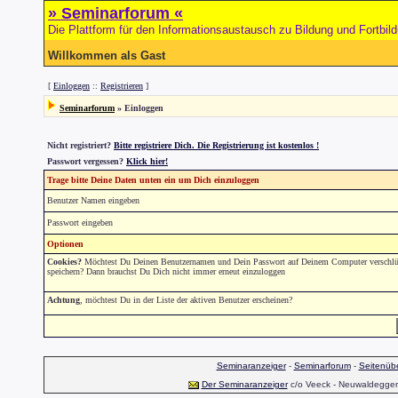
» Seminarforum «
Die Plattform für den Informationsaustausch zu Bildung und Fortbil
Willkommen als Gast
[
Einloggen
::
Registrieren
]
Seminarforum
» Einloggen
Nicht registriert?
Bitte registriere Dich. Die Registrierung ist kostenlos !
Passwort vergessen?
Klick hier!
Trage bitte Deine Daten unten ein um Dich einzuloggen
Benutzer Namen eingeben
Passwort eingeben
Optionen
Cookies?
Möchtest Du Deinen Benutzernamen und Dein Passwort auf Deinem Computer verschlüs
speichern? Dann brauchst Du Dich nicht immer erneut einzuloggen
Achtung
, möchtest Du in der Liste der aktiven Benutzer erscheinen?
Seminaranzeiger
-
Seminarforum
-
Seitenübe
Der Seminaranzeiger
c/o Veeck - Neuwaldegger S