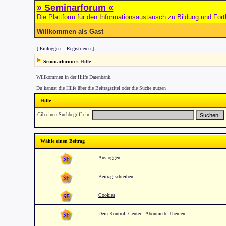
» Seminarforum «
Die Plattform für den Informationsaustausch zu Bildung und Fort
Willkommen als Gast
[
Einloggen
::
Registrieren
]
Seminarforum
» Hilfe
Willkommen in der Hilfe Datenbank.
Du kannst die Hilfe über die Beitragstitel oder die Suche nutzen
Hilfe
Gib einen Suchbegriff ein
Wähle einen Beitrag
Ausloggen
Beitrag schreiben
Cookies
Dein Kontroll Center - Abonnierte Themen