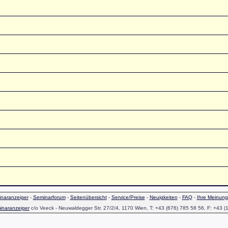
naranzeiger
-
Seminarforum
-
Seitenübersicht
-
Service/Preise
-
Neuigkeiten
-
FAQ
-
Ihre Meinung
inaranzeiger
c/o Veeck - Neuwaldegger Str. 27/2/4, 1170 Wien, T: +43 (676) 785 58 56, F: +43 (