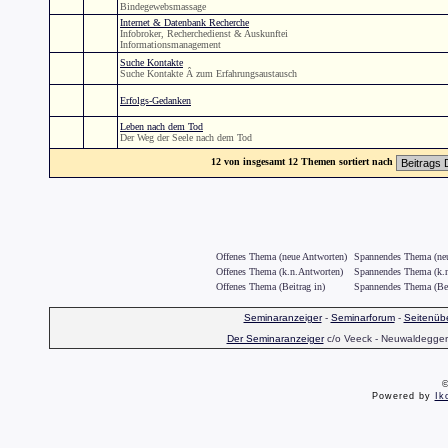
Bindegewebsmassage
Internet & Datenbank Recherche
Infobroker, Recherchedienst & Auskunftei
Informationsmanagement
Suche Kontakte
Suche Kontakte Â zum Erfahrungsaustausch
Erfolgs-Gedanken
Leben nach dem Tod
Der Weg der Seele nach dem Tod
12 von insgesamt 12 Themen sortiert nach
Offenes Thema (neue Antworten)
Spannendes Thema (neu
Offenes Thema (k.n.Antworten)
Spannendes Thema (k.n
Offenes Thema (Beitrag in)
Spannendes Thema (Bei
Seminaranzeiger
-
Seminarforum
-
Seitenübe
Der Seminaranzeiger
c/o Veeck - Neuwaldegger S
©
Powered by
Ik