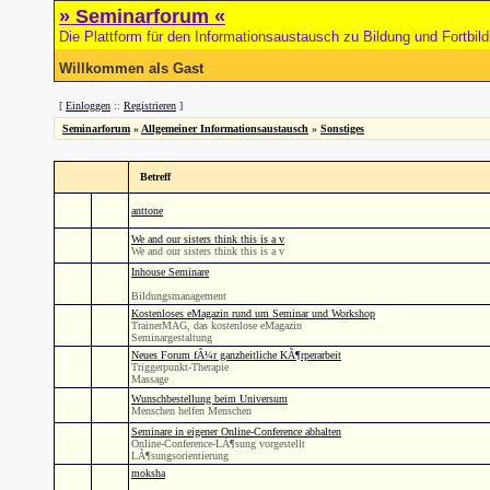
» Seminarforum «
Die Plattform für den Informationsaustausch zu Bildung und Fortbil
Willkommen als Gast
[
Einloggen
::
Registrieren
]
Seminarforum
»
Allgemeiner Informationsaustausch
»
Sonstiges
Betreff
anttone
We and our sisters think this is a v
We and our sisters think this is a v
Inhouse Seminare
Bildungsmanagement
Kostenloses eMagazin rund um Seminar und Workshop
TrainerMAG, das kostenlose eMagazin
Seminargestaltung
Neues Forum fÃ¼r ganzheitliche KÃ¶rperarbeit
Triggerpunkt-Therapie
Massage
Wunschbestellung beim Universum
Menschen helfen Menschen
Seminare in eigener Online-Conference abhalten
Online-Conference-LÃ¶sung vorgestellt
LÃ¶sungsorientierung
moksha