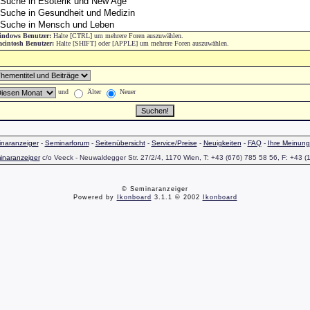
ndows Benutzer:
Halte [CTRL] um mehrere Foren auszuwählen.
cintosh Benutzer:
Halte [SHIFT] oder [APPLE] um mehrere Foren auszuwählen.
und
Älter
Neuer
naranzeiger
-
Seminarforum
-
Seitenübersicht
-
Service/Preise
-
Neuigkeiten
-
FAQ
-
Ihre Meinung
inaranzeiger
c/o Veeck - Neuwaldegger Str. 27/2/4, 1170 Wien, T: +43 (676) 785 58 56, F: +43 (
© Seminaranzeiger
Powered by
Ikonboard
3.1.1 © 2002
Ikonboard