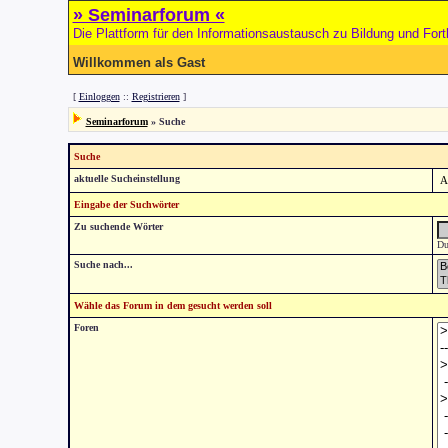
» Seminarforum «
Die Plattform für den Informationsaustausch zu Bildung und Fort
Willkommen als Gast
[
Einloggen
::
Registrieren
]
Seminarforum
» Suche
Suche
aktuelle Sucheinstellung
Eingabe der Suchwörter
Zu suchende Wörter
Du
Suche nach...
Wähle das Forum in dem gesucht werden soll
Foren