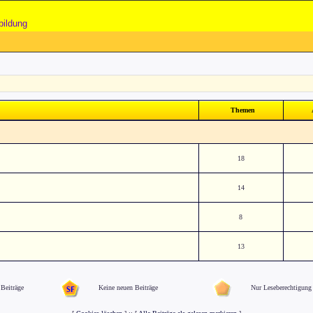
bildung
Themen
18
14
8
13
Beiträge
Keine neuen Beiträge
Nur Leseberechtigung