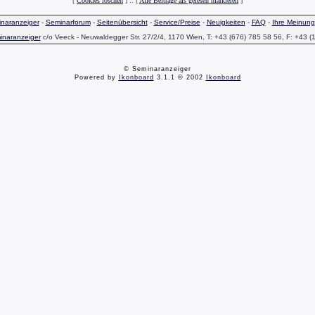
[
Cookies löschen
] :: [
Alle Beiträge als gelesen markieren
]
naranzeiger
-
Seminarforum
-
Seitenübersicht
-
Service/Preise
-
Neuigkeiten
-
FAQ
-
Ihre Meinung
inaranzeiger
c/o Veeck - Neuwaldegger Str. 27/2/4, 1170 Wien, T: +43 (676) 785 58 56, F: +43 (
© Seminaranzeiger
Powered by
Ikonboard
3.1.1 © 2002
Ikonboard