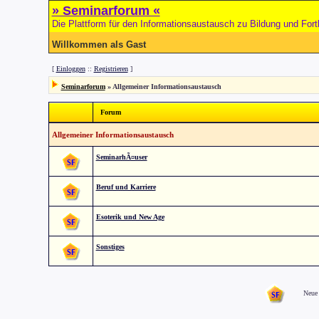
» Seminarforum «
Die Plattform für den Informationsaustausch zu Bildung und Fort
Willkommen als Gast
[
Einloggen
::
Registrieren
]
Seminarforum
» Allgemeiner Informationsaustausch
Forum
Allgemeiner Informationsaustausch
SeminarhÃ¤user
Beruf und Karriere
Esoterik und New Age
Sonstiges
Neue 