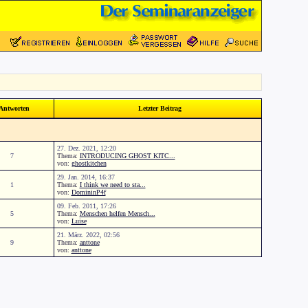
Antworten
Letzter Beitrag
27. Dez. 2021, 12:20
7
Thema:
INTRODUCING GHOST KITC...
von:
ghostkitchen
29. Jan. 2014, 16:37
1
Thema:
I think we need to sta...
von:
DomininP4f
09. Feb. 2011, 17:26
5
Thema:
Menschen helfen Mensch...
von:
Luise
21. März. 2022, 02:56
9
Thema:
anttone
von:
anttone