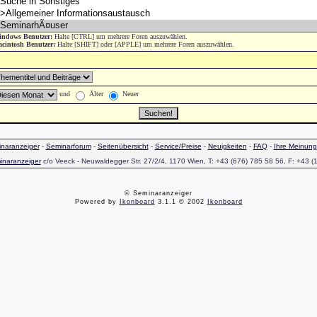
ndows Benutzer:
Halte [CTRL] um mehrere Foren auszuwählen.
cintosh Benutzer:
Halte [SHIFT] oder [APPLE] um mehrere Foren auszuwählen.
und
Älter
Neuer
naranzeiger
-
Seminarforum
-
Seitenübersicht
-
Service/Preise
-
Neuigkeiten
-
FAQ
-
Ihre Meinung
inaranzeiger
c/o Veeck - Neuwaldegger Str. 27/2/4, 1170 Wien, T: +43 (676) 785 58 56, F: +43 (
© Seminaranzeiger
Powered by
Ikonboard
3.1.1 © 2002
Ikonboard