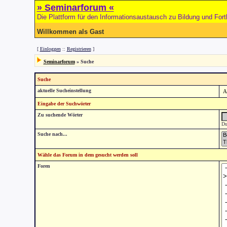
» Seminarforum «
Die Plattform für den Informationsaustausch zu Bildung und Fort
Willkommen als Gast
[
Einloggen
::
Registrieren
]
Seminarforum
» Suche
Suche
aktuelle Sucheinstellung
Eingabe der Suchwörter
Zu suchende Wörter
Du
Suche nach...
Wähle das Forum in dem gesucht werden soll
Foren