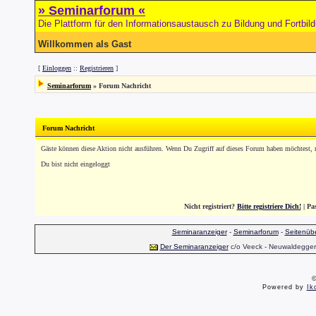
» Seminarforum «
Die Plattform für den Informationsaustausch zu Bildung und Fortbil
Willkommen als Gast
[
Einloggen
::
Registrieren
]
Seminarforum
»
Forum Nachricht
Forum Nachricht
Gäste können diese Aktion nicht ausführen. Wenn Du Zugriff auf dieses Forum haben möchtest, reg
Du bist nicht eingeloggt
Nicht registriert?
Bitte registriere Dich!
| Pa
Seminaranzeiger
-
Seminarforum
-
Seitenübe
Der Seminaranzeiger
c/o Veeck - Neuwaldegger S
©
Powered by
Ik