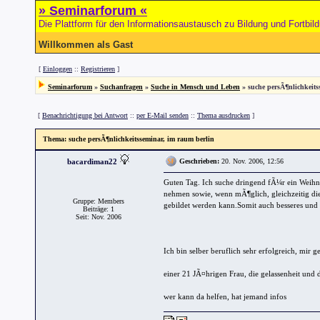
» Seminarforum «
Die Plattform für den Informationsaustausch zu Bildung und Fortbil
Willkommen als Gast
[
Einloggen
::
Registrieren
]
Seminarforum
»
Suchanfragen
»
Suche in Mensch und Leben
» suche persÃ¶nlichkeits
[
Benachrichtigung bei Antwort
::
per E-Mail senden
::
Thema ausdrucken
]
Thema
: suche persÃ¶nlichkeitsseminar, im raum berlin
bacardiman22
Geschrieben:
20. Nov. 2006, 12:56
Guten Tag. Ich suche dringend fÃ¼r ein Weihn
nehmen sowie, wenn mÃ¶glich, gleichzeitig di
Gruppe: Members
gebildet werden kann.Somit auch besseres und l
Beiträge: 1
Seit: Nov. 2006
Ich bin selber beruflich sehr erfolgreich, mir ge
einer 21 JÃ¤hrigen Frau, die gelassenheit und 
wer kann da helfen, hat jemand infos