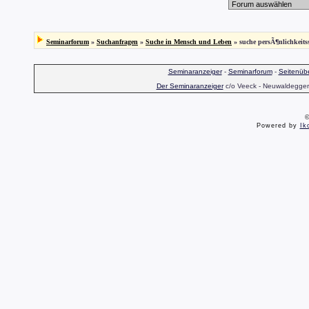
Seminarforum
»
Suchanfragen
»
Suche in Mensch und Leben
» suche persÃ¶nlichkeits
Seminaranzeiger
-
Seminarforum
-
Seitenübe
Der Seminaranzeiger
c/o Veeck - Neuwaldegger S
©
Powered by
Ik