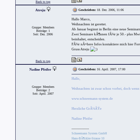
Back to top
Atreju
Geschrieben:
18. Dez. 2006, 11:06
Hallo Marco,
Weihnachten ist gerettet.
Gruppe: Members
Ab Januar beginnt in Berlin eine neue Seminar
Beiträge: 1
Zwei Seminare kÃ¶nnen fÃ¼r je 50.- plus Mws
Seit: Dez. 2006
beinhaltet, entscheiden.
FÃ¼r nÃ¤here Infos kontaktiere mich hier Fo
Gruss Atreju
Back to top
Nadine Pfeifer
Geschrieben:
16. April. 2007, 17:00
Hallo,
Gruppe: Members
Weihnachten ist zwar schon vorbei, doch wenn
Beiträge: 2
Seit: April. 2007
www.schneemann-system.de
Herzliche GrÃ¼ÃŸe
Nadine Pfeifer
--------------
Schneemann System GmbH
Hans-BÃ¶ckler-Strasse 10