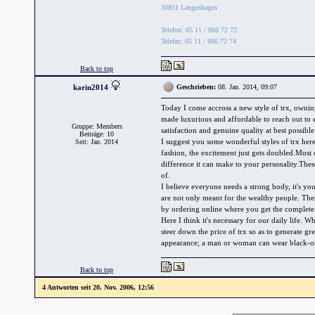
30851 Langenhagen
Telefon: 05 11 / 866 72 72
Telefax: 05 11 / 866 72 74
Back to top
karin2014
Geschrieben:
08. Jan. 2014, 09:07
Today I come accross a new style of trx, owni
made luxurious and affordable to reach out to
Gruppe: Members
satisfaction and genuine quality at best possible 
Beiträge: 10
I suggest you some wonderful styles of trx her
Seit: Jan. 2014
fashion, the excitement just gets doubled.Most c
difference it can make to your personality.These
of.
I believe everyone needs a strong body, it's y
are not only meant for the wealthy people. The
by ordering online where you get the complete s
Here I think it's necessary for our daily lif
steer down the price of trx so as to generate gre
appearance; a man or woman can wear black-on
Back to top
4 Antworten seit 20. Nov. 2006, 12:56