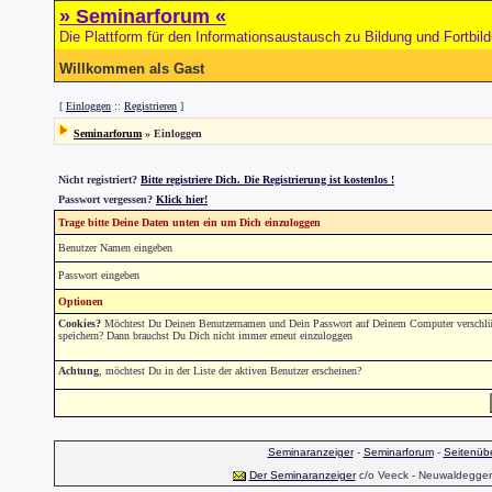
» Seminarforum «
Die Plattform für den Informationsaustausch zu Bildung und Fortbil
Willkommen als Gast
[
Einloggen
::
Registrieren
]
Seminarforum
» Einloggen
Nicht registriert?
Bitte registriere Dich. Die Registrierung ist kostenlos !
Passwort vergessen?
Klick hier!
Trage bitte Deine Daten unten ein um Dich einzuloggen
Benutzer Namen eingeben
Passwort eingeben
Optionen
Cookies?
Möchtest Du Deinen Benutzernamen und Dein Passwort auf Deinem Computer verschlüs
speichern? Dann brauchst Du Dich nicht immer erneut einzuloggen
Achtung
, möchtest Du in der Liste der aktiven Benutzer erscheinen?
Seminaranzeiger
-
Seminarforum
-
Seitenübe
Der Seminaranzeiger
c/o Veeck - Neuwaldegger S