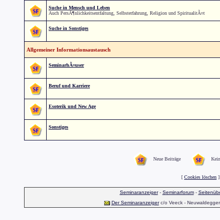
Suche in Mensch und Leben
Auch PersÃ¶nlichkeitsentfaltung, Selbsterfahrung, Religion und SpiritualitÃ¤t
Suche in Sonstiges
Allgemeiner Informationsaustausch
SeminarhÃ¤user
Beruf und Karriere
Esoterik und New Age
Sonstiges
Neue Beiträge
Kein
[
Cookies löschen
]
Seminaranzeiger
-
Seminarforum
-
Seitenübe
Der Seminaranzeiger
c/o Veeck - Neuwaldegger S