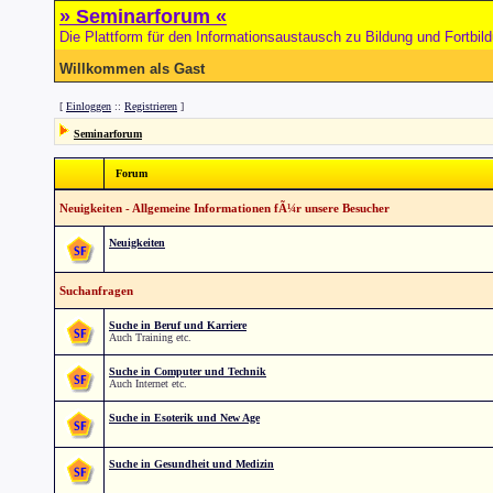
» Seminarforum «
Die Plattform für den Informationsaustausch zu Bildung und Fortbil
Willkommen als Gast
[
Einloggen
::
Registrieren
]
Seminarforum
Forum
Neuigkeiten - Allgemeine Informationen fÃ¼r unsere Besucher
Neuigkeiten
Suchanfragen
Suche in Beruf und Karriere
Auch Training etc.
Suche in Computer und Technik
Auch Internet etc.
Suche in Esoterik und New Age
Suche in Gesundheit und Medizin