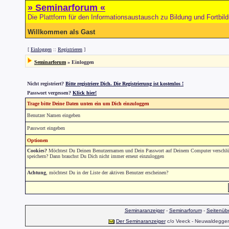
» Seminarforum «
Die Plattform für den Informationsaustausch zu Bildung und Fortbil
Willkommen als Gast
[
Einloggen
::
Registrieren
]
Seminarforum
» Einloggen
Nicht registriert?
Bitte registriere Dich. Die Registrierung ist kostenlos !
Passwort vergessen?
Klick hier!
Trage bitte Deine Daten unten ein um Dich einzuloggen
Benutzer Namen eingeben
Passwort eingeben
Optionen
Cookies?
Möchtest Du Deinen Benutzernamen und Dein Passwort auf Deinem Computer verschlüs
speichern? Dann brauchst Du Dich nicht immer erneut einzuloggen
Achtung
, möchtest Du in der Liste der aktiven Benutzer erscheinen?
Seminaranzeiger
-
Seminarforum
-
Seitenübe
Der Seminaranzeiger
c/o Veeck - Neuwaldegger S