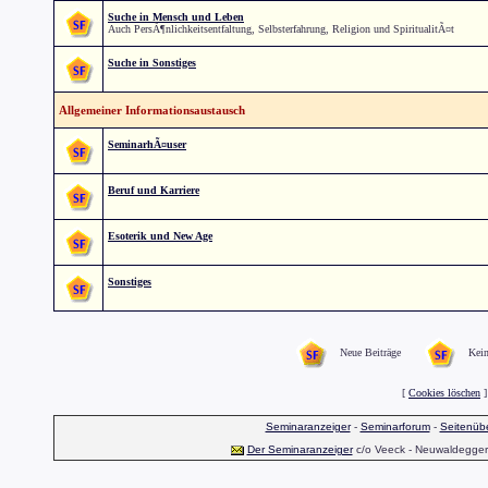
Suche in Mensch und Leben
Auch PersÃ¶nlichkeitsentfaltung, Selbsterfahrung, Religion und SpiritualitÃ¤t
Suche in Sonstiges
Allgemeiner Informationsaustausch
SeminarhÃ¤user
Beruf und Karriere
Esoterik und New Age
Sonstiges
Neue Beiträge
Kein
[
Cookies löschen
]
Seminaranzeiger
-
Seminarforum
-
Seitenübe
Der Seminaranzeiger
c/o Veeck - Neuwaldegger S