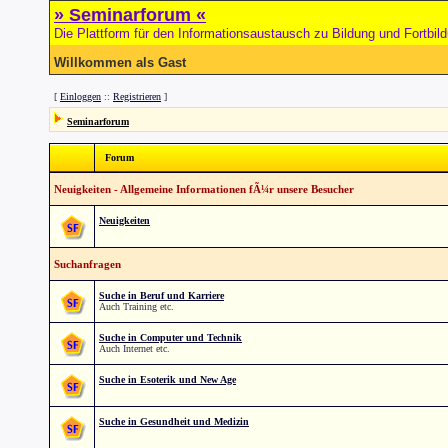
» Seminarforum «
Die Plattform für den Informationsaustausch zu Bildung und Fortbil
Willkommen als Gast
[
Einloggen
::
Registrieren
]
Seminarforum
Forum
Neuigkeiten - Allgemeine Informationen fÃ¼r unsere Besucher
Neuigkeiten
Suchanfragen
Suche in Beruf und Karriere
Auch Training etc.
Suche in Computer und Technik
Auch Internet etc.
Suche in Esoterik und New Age
Suche in Gesundheit und Medizin