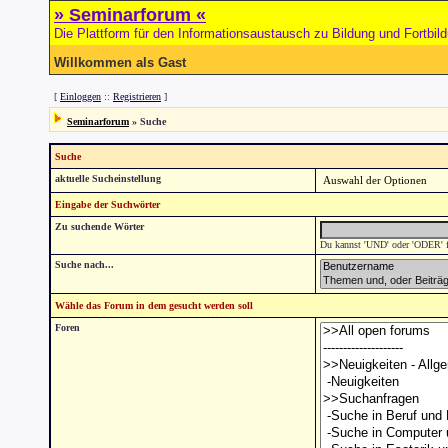
» Seminarforum «
Die Plattform für den Informationsaustausch zu Bildung und Fortbil
Willkommen als Gast
[
Einloggen
::
Registrieren
]
Seminarforum
» Suche
Suche
aktuelle Sucheinstellung
Eingabe der Suchwörter
Zu suchende Wörter
Du kannst 'UND' oder 'ODER' fü
Suche nach...
Wähle das Forum in dem gesucht werden soll
Foren