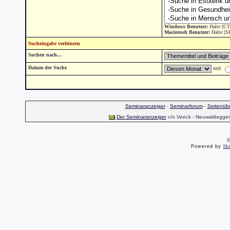
Windows Benutzer:
Halte [CT
Macintosh Benutzer:
Halte [S
Sucheingabe verfeinern
Suchen nach...
Datum der Suche
und
Seminaranzeiger
-
Seminarforum
-
Seitenübe
Der Seminaranzeiger
c/o Veeck - Neuwaldegger S
©
Powered by
Ik