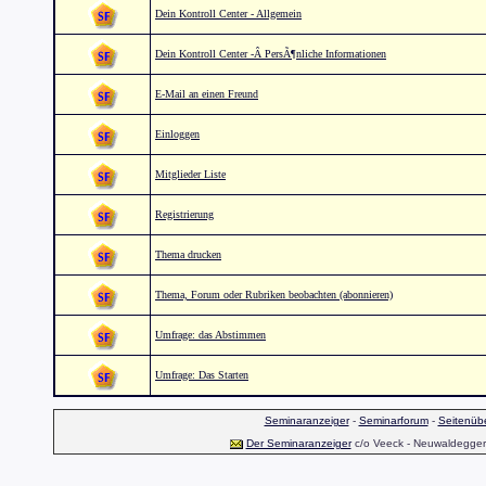
Dein Kontroll Center - Allgemein
Dein Kontroll Center -Â PersÃ¶nliche Informationen
E-Mail an einen Freund
Einloggen
Mitglieder Liste
Registrierung
Thema drucken
Thema, Forum oder Rubriken beobachten (abonnieren)
Umfrage: das Abstimmen
Umfrage: Das Starten
Seminaranzeiger
-
Seminarforum
-
Seitenübe
Der Seminaranzeiger
c/o Veeck - Neuwaldegger S