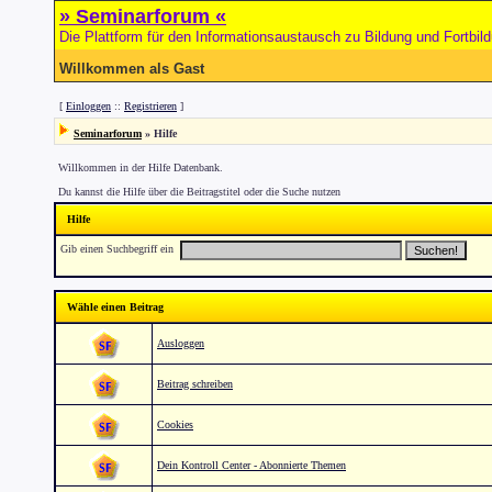
» Seminarforum «
Die Plattform für den Informationsaustausch zu Bildung und Fortbil
Willkommen als Gast
[
Einloggen
::
Registrieren
]
Seminarforum
» Hilfe
Willkommen in der Hilfe Datenbank.
Du kannst die Hilfe über die Beitragstitel oder die Suche nutzen
Hilfe
Gib einen Suchbegriff ein
Wähle einen Beitrag
Ausloggen
Beitrag schreiben
Cookies
Dein Kontroll Center - Abonnierte Themen