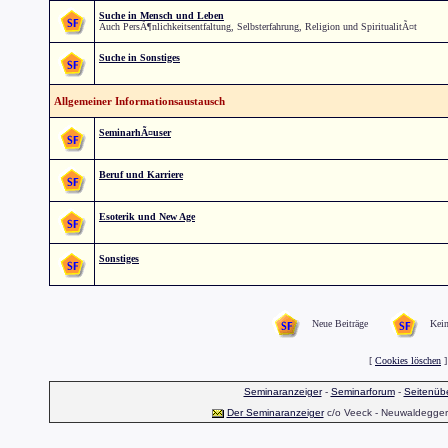
Suche in Mensch und Leben
Auch PersÃ¶nlichkeitsentfaltung, Selbsterfahrung, Religion und SpiritualitÃ¤t
Suche in Sonstiges
Allgemeiner Informationsaustausch
SeminarhÃ¤user
Beruf und Karriere
Esoterik und New Age
Sonstiges
Neue Beiträge
Kein
[
Cookies löschen
]
Seminaranzeiger
-
Seminarforum
-
Seitenübe
Der Seminaranzeiger
c/o Veeck - Neuwaldegger S