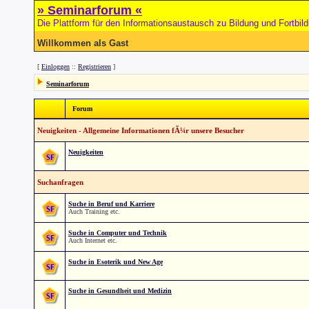
» Seminarforum «
Die Plattform für den Informationsaustausch zu Bildung und Fortbil
Willkommen als Gast
[
Einloggen
::
Registrieren
]
Seminarforum
Forum
Neuigkeiten - Allgemeine Informationen fÃ¼r unsere Besucher
Neuigkeiten
Suchanfragen
Suche in Beruf und Karriere
Auch Training etc.
Suche in Computer und Technik
Auch Internet etc.
Suche in Esoterik und New Age
Suche in Gesundheit und Medizin