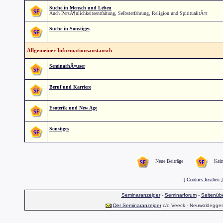
Suche in Mensch und Leben
Auch PersÃ¶nlichkeitsentfaltung, Selbsterfahrung, Religion und SpiritualitÃ¤t
Suche in Sonstiges
Allgemeiner Informationsaustausch
SeminarhÃ¤user
Beruf und Karriere
Esoterik und New Age
Sonstiges
Neue Beiträge
Kein
[
Cookies löschen
]
Seminaranzeiger
-
Seminarforum
-
Seitenübe
Der Seminaranzeiger
c/o Veeck - Neuwaldegger S