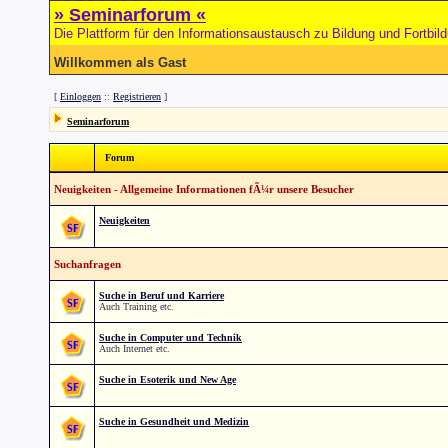
» Seminarforum «
Die Plattform für den Informationsaustausch zu Bildung und Fortbil
Willkommen als Gast
[
Einloggen
::
Registrieren
]
Seminarforum
Forum
Neuigkeiten - Allgemeine Informationen fÃ¼r unsere Besucher
Neuigkeiten
Suchanfragen
Suche in Beruf und Karriere
Auch Training etc.
Suche in Computer und Technik
Auch Internet etc.
Suche in Esoterik und New Age
Suche in Gesundheit und Medizin