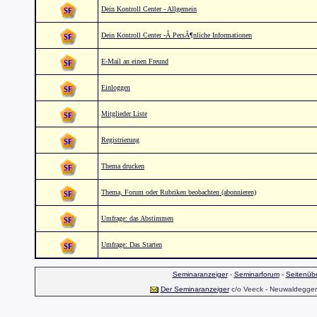
Dein Kontroll Center - Allgemein
Dein Kontroll Center -Â PersÃ¶nliche Informationen
E-Mail an einen Freund
Einloggen
Mitglieder Liste
Registrierung
Thema drucken
Thema, Forum oder Rubriken beobachten (abonnieren)
Umfrage: das Abstimmen
Umfrage: Das Starten
Seminaranzeiger
-
Seminarforum
-
Seitenübe
Der Seminaranzeiger
c/o Veeck - Neuwaldegger S