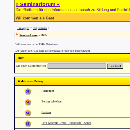
» Seminarforum «
Die Plattform für den Informationsaustausch zu Bildung und Fortbil
Willkommen als Gast
[
Einloggen
::
Registrieren
]
Seminarforum
» Hilfe
Willkommen in der Hilfe Datenbank.
Du kannst die Hilfe über die Beitragstitel oder die Suche nutzen
Hilfe
Gib einen Suchbegriff ein
Wähle einen Beitrag
Ausloggen
Beitrag schreiben
Cookies
Dein Kontroll Center - Abonnierte Themen