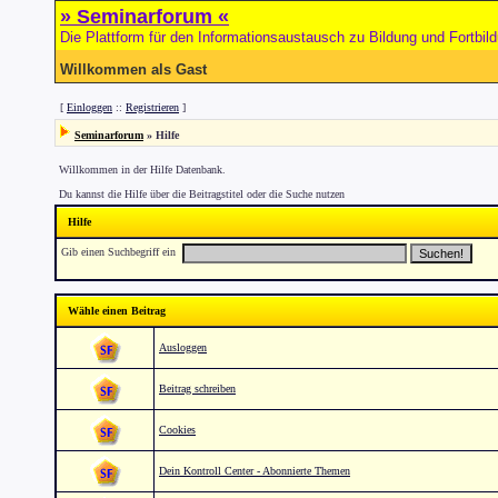
» Seminarforum «
Die Plattform für den Informationsaustausch zu Bildung und Fortbil
Willkommen als Gast
[
Einloggen
::
Registrieren
]
Seminarforum
» Hilfe
Willkommen in der Hilfe Datenbank.
Du kannst die Hilfe über die Beitragstitel oder die Suche nutzen
Hilfe
Gib einen Suchbegriff ein
Wähle einen Beitrag
Ausloggen
Beitrag schreiben
Cookies
Dein Kontroll Center - Abonnierte Themen