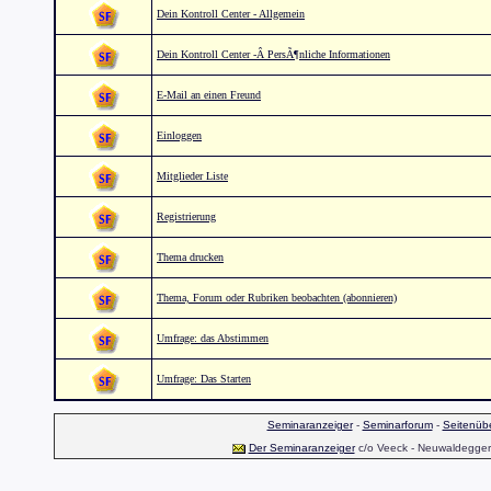
Dein Kontroll Center - Allgemein
Dein Kontroll Center -Â PersÃ¶nliche Informationen
E-Mail an einen Freund
Einloggen
Mitglieder Liste
Registrierung
Thema drucken
Thema, Forum oder Rubriken beobachten (abonnieren)
Umfrage: das Abstimmen
Umfrage: Das Starten
Seminaranzeiger
-
Seminarforum
-
Seitenübe
Der Seminaranzeiger
c/o Veeck - Neuwaldegger S