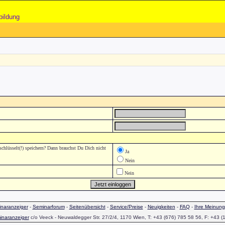
bildung
lüsselt(!) speichern? Dann brauchst Du Dich nicht
Ja
Nein
Nein
naranzeiger
-
Seminarforum
-
Seitenübersicht
-
Service/Preise
-
Neuigkeiten
-
FAQ
-
Ihre Meinung
inaranzeiger
c/o Veeck - Neuwaldegger Str. 27/2/4, 1170 Wien, T: +43 (676) 785 58 56, F: +43 (