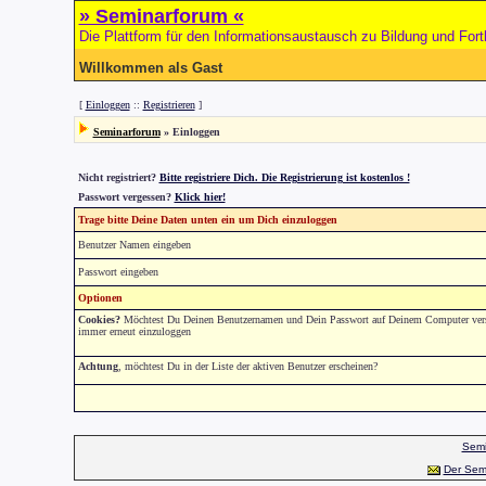
» Seminarforum «
Die Plattform für den Informationsaustausch zu Bildung und Fort
Willkommen als Gast
[
Einloggen
::
Registrieren
]
Seminarforum
» Einloggen
Nicht registriert?
Bitte registriere Dich. Die Registrierung ist kostenlos !
Passwort vergessen?
Klick hier!
Trage bitte Deine Daten unten ein um Dich einzuloggen
Benutzer Namen eingeben
Passwort eingeben
Optionen
Cookies?
Möchtest Du Deinen Benutzernamen und Dein Passwort auf Deinem Computer versch
immer erneut einzuloggen
Achtung
, möchtest Du in der Liste der aktiven Benutzer erscheinen?
Semi
Der Sem