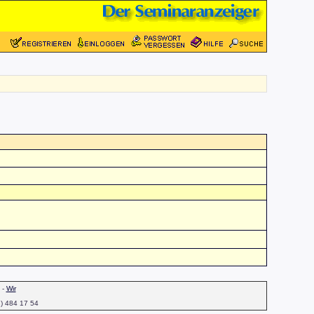
-
Wir
1) 484 17 54