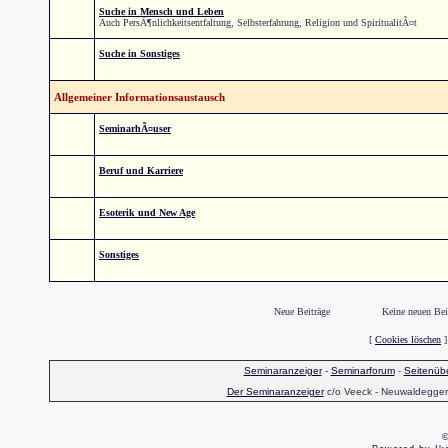
Suche in Mensch und Leben
Auch PersÃ¶nlichkeitsentfaltung, Selbsterfahrung, Religion und SpiritualitÃ¤t
Suche in Sonstiges
Allgemeiner Informationsaustausch
SeminarhÃ¤user
Beruf und Karriere
Esoterik und New Age
Sonstiges
Neue Beiträge
Keine neuen Bei
[
Cookies löschen
]
Seminaranzeiger
-
Seminarforum
-
Seitenübe
Der Seminaranzeiger
c/o Veeck - Neuwaldegger S
©