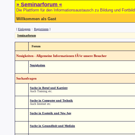
» Seminarforum «
Die Plattform für den Informationsaustausch zu Bildung und Fortbil
Willkommen als Gast
[
Einloggen
::
Registrieren
]
Seminarforum
Forum
Neuigkeiten - Allgemeine Informationen fÃ¼r unsere Besucher
Neuigkeiten
Suchanfragen
Suche in Beruf und Karriere
Auch Training etc.
Suche in Computer und Technik
Auch Internet etc.
Suche in Esoterik und New Age
Suche in Gesundheit und Medizin