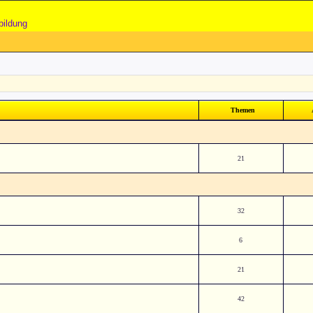
bildung
Themen
21
32
6
21
42