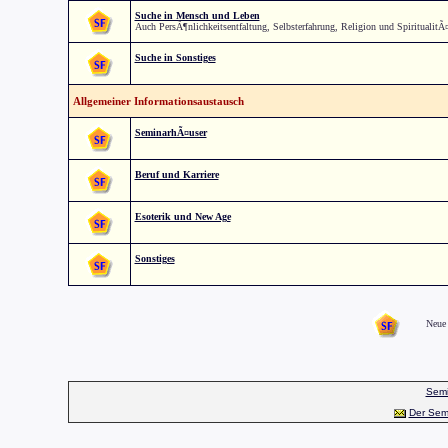
Suche in Mensch und Leben
Auch PersÃ¶nlichkeitsentfaltung, Selbsterfahrung, Religion und SpiritualitÃ
Suche in Sonstiges
Allgemeiner Informationsaustausch
SeminarhÃ¤user
Beruf und Karriere
Esoterik und New Age
Sonstiges
Neue 
Semi
Der Sem