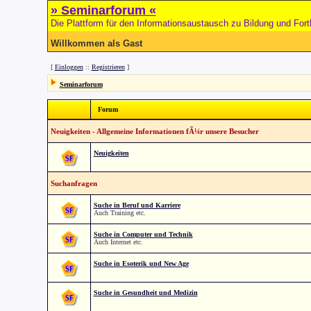
» Seminarforum «
Die Plattform für den Informationsaustausch zu Bildung und Fort
Willkommen als Gast
[
Einloggen
::
Registrieren
]
Seminarforum
Forum
Neuigkeiten - Allgemeine Informationen fÃ¼r unsere Besucher
Neuigkeiten
Suchanfragen
Suche in Beruf und Karriere
Auch Training etc.
Suche in Computer und Technik
Auch Internet etc.
Suche in Esoterik und New Age
Suche in Gesundheit und Medizin