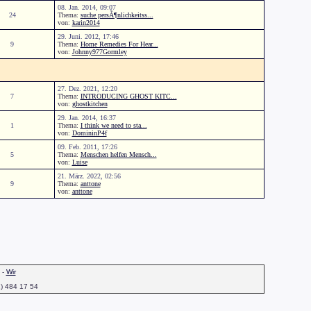
08. Jan. 2014, 09:07
24
Thema:
suche persÃ¶nlichkeitss...
von:
karin2014
29. Juni. 2012, 17:46
9
Thema:
Home Remedies For Hear...
von:
Johnny977Gormley
27. Dez. 2021, 12:20
7
Thema:
INTRODUCING GHOST KITC...
von:
ghostkitchen
29. Jan. 2014, 16:37
1
Thema:
I think we need to sta...
von:
DomininP4f
09. Feb. 2011, 17:26
5
Thema:
Menschen helfen Mensch...
von:
Luise
21. März. 2022, 02:56
9
Thema:
anttone
von:
anttone
-
Wir
1) 484 17 54