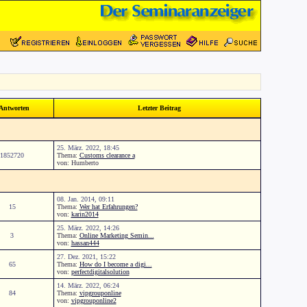
Antworten
Letzter Beitrag
25. März. 2022, 18:45
1852720
Thema:
Customs clearance a
von: Humberto
08. Jan. 2014, 09:11
15
Thema:
Wer hat Erfahrungen?
von:
karin2014
25. März. 2022, 14:26
3
Thema:
Online Marketing Semin...
von:
hassan444
27. Dez. 2021, 15:22
65
Thema:
How do I become a digi...
von:
perfectdigitalsolution
14. März. 2022, 06:24
84
Thema:
vipgrouponline
von:
vipgrouponline2