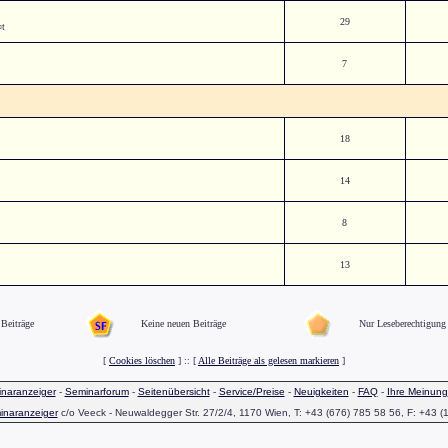
29
¤t
7
18
14
8
13
Beiträge
Keine neuen Beiträge
Nur Leseberechtigung
[
Cookies löschen
] :: [
Alle Beiträge als gelesen markieren
]
naranzeiger
-
Seminarforum
-
Seitenübersicht
-
Service/Preise
-
Neuigkeiten
-
FAQ
-
Ihre Meinung
inaranzeiger
c/o Veeck - Neuwaldegger Str. 27/2/4, 1170 Wien, T: +43 (676) 785 58 56, F: +43 (