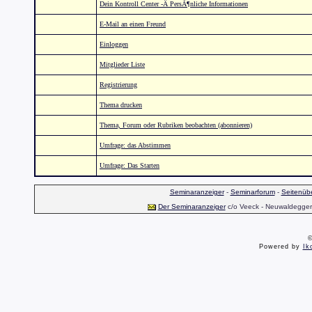
Dein Kontroll Center -Â PersÃ¶nliche Informationen
E-Mail an einen Freund
Einloggen
Mitglieder Liste
Registrierung
Thema drucken
Thema, Forum oder Rubriken beobachten (abonnieren)
Umfrage: das Abstimmen
Umfrage: Das Starten
Seminaranzeiger
-
Seminarforum
-
Seitenübe
Der Seminaranzeiger
c/o Veeck - Neuwaldegger S
©
Powered by
Ik