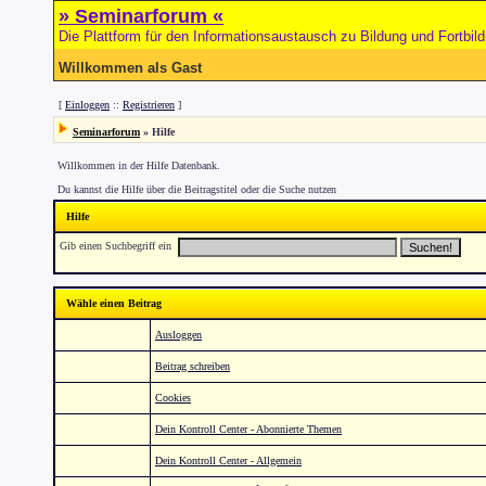
» Seminarforum «
Die Plattform für den Informationsaustausch zu Bildung und Fortbil
Willkommen als Gast
[
Einloggen
::
Registrieren
]
Seminarforum
» Hilfe
Willkommen in der Hilfe Datenbank.
Du kannst die Hilfe über die Beitragstitel oder die Suche nutzen
Hilfe
Gib einen Suchbegriff ein
Wähle einen Beitrag
Ausloggen
Beitrag schreiben
Cookies
Dein Kontroll Center - Abonnierte Themen
Dein Kontroll Center - Allgemein