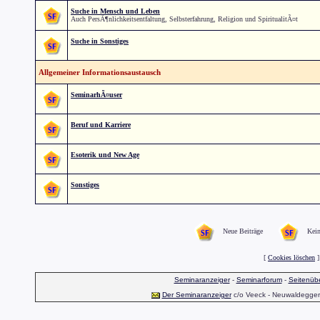
Suche in Mensch und Leben
Auch PersÃ¶nlichkeitsentfaltung, Selbsterfahrung, Religion und SpiritualitÃ¤t
Suche in Sonstiges
Allgemeiner Informationsaustausch
SeminarhÃ¤user
Beruf und Karriere
Esoterik und New Age
Sonstiges
Neue Beiträge
Kein
[
Cookies löschen
]
Seminaranzeiger
-
Seminarforum
-
Seitenübe
Der Seminaranzeiger
c/o Veeck - Neuwaldegger S