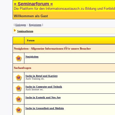
» Seminarforum «
Die Plattform für den Informationsaustausch zu Bildung und Fortbil
Willkommen als Gast
[
Einloggen
::
Registrieren
]
Seminarforum
Forum
Neuigkeiten - Allgemeine Informationen fÃ¼r unsere Besucher
Neuigkeiten
Suchanfragen
Suche in Beruf und Karriere
Auch Training etc.
Suche in Computer und Technik
Auch Internet etc.
Suche in Esoterik und New Age
Suche in Gesundheit und Medizin