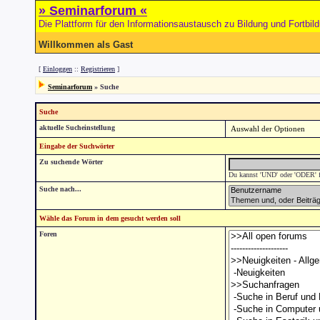
» Seminarforum «
Die Plattform für den Informationsaustausch zu Bildung und Fortbil
Willkommen als Gast
[
Einloggen
::
Registrieren
]
Seminarforum
» Suche
Suche
aktuelle Sucheinstellung
Eingabe der Suchwörter
Zu suchende Wörter
Du kannst 'UND' oder 'ODER' fü
Suche nach...
Wähle das Forum in dem gesucht werden soll
Foren