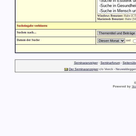
Windows Benutzer:
Halte [CT
Macintosh Benutzer:
Halte [S
Sucheingabe verfeinern
Suchen nach...
Datum der Suche
und
Seminaranzeiger
-
Seminarforum
-
Seitenübe
Der Seminaranzeiger
c/o Veeck - Neuwaldegger S
©
Powered by
Ik