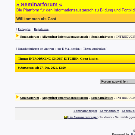
» Seminarforum «
Die Plattform für den Informationsaustausch zu Bildung und Fortbil
Willkommen als Gast
[
Einloggen
::
Registrieren
]
Seminarforum
»
Allgemeiner Informationsaustausch
»
SeminarhÃ¤user
» INTRODUCI
[
Benachrichtigung bei Antwort
::
per E-Mail senden
::
Thema ausdrucken
]
Thema
: INTRODUCING GHOST KITCHEN, Ghost kitchen
0 Antworten seit 27. Dez. 2021, 12:20
Seminarforum
»
Allgemeiner Informationsaustausch
»
SeminarhÃ¤user
» INTRODUCI
Seminaranzeiger
-
Seminarforum
-
Seitenübe
Der Seminaranzeiger
c/o Veeck - Neuwaldegger S
©
Powered by
Ik