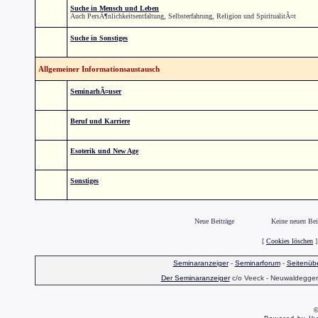
Suche in Mensch und Leben
Auch PersÃ¶nlichkeitsentfaltung, Selbsterfahrung, Religion und SpiritualitÃ¤t
Suche in Sonstiges
Allgemeiner Informationsaustausch
SeminarhÃ¤user
Beruf und Karriere
Esoterik und New Age
Sonstiges
Neue Beiträge
Keine neuen Bei
[
Cookies löschen
]
Seminaranzeiger
-
Seminarforum
-
Seitenübe
Der Seminaranzeiger
c/o Veeck - Neuwaldegger S
©