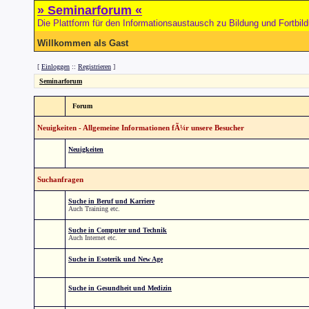
» Seminarforum «
Die Plattform für den Informationsaustausch zu Bildung und Fortbil
Willkommen als Gast
[
Einloggen
::
Registrieren
]
Seminarforum
Forum
Neuigkeiten - Allgemeine Informationen fÃ¼r unsere Besucher
Neuigkeiten
Suchanfragen
Suche in Beruf und Karriere
Auch Training etc.
Suche in Computer und Technik
Auch Internet etc.
Suche in Esoterik und New Age
Suche in Gesundheit und Medizin