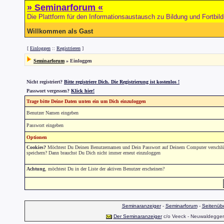
» Seminarforum «
Die Plattform für den Informationsaustausch zu Bildung und Fortbil
Willkommen als Gast
[
Einloggen
::
Registrieren
]
Seminarforum
» Einloggen
Nicht registriert?
Bitte registriere Dich. Die Registrierung ist kostenlos !
Passwort vergessen?
Klick hier!
Trage bitte Deine Daten unten ein um Dich einzuloggen
Benutzer Namen eingeben
Passwort eingeben
Optionen
Cookies?
Möchtest Du Deinen Benutzernamen und Dein Passwort auf Deinem Computer verschlüs
speichern? Dann brauchst Du Dich nicht immer erneut einzuloggen
Achtung
, möchtest Du in der Liste der aktiven Benutzer erscheinen?
Seminaranzeiger
-
Seminarforum
-
Seitenübe
Der Seminaranzeiger
c/o Veeck - Neuwaldegger S