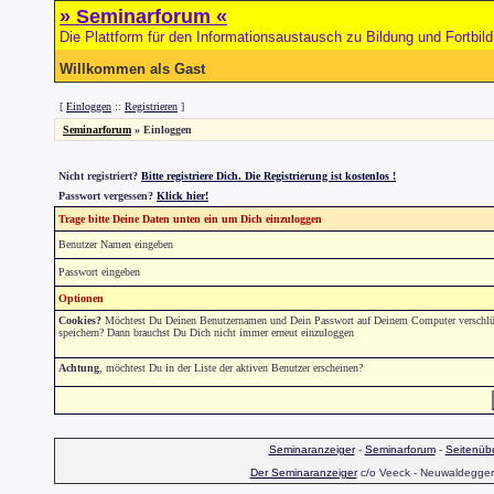
» Seminarforum «
Die Plattform für den Informationsaustausch zu Bildung und Fortbil
Willkommen als Gast
[
Einloggen
::
Registrieren
]
Seminarforum
» Einloggen
Nicht registriert?
Bitte registriere Dich. Die Registrierung ist kostenlos !
Passwort vergessen?
Klick hier!
Trage bitte Deine Daten unten ein um Dich einzuloggen
Benutzer Namen eingeben
Passwort eingeben
Optionen
Cookies?
Möchtest Du Deinen Benutzernamen und Dein Passwort auf Deinem Computer verschlüs
speichern? Dann brauchst Du Dich nicht immer erneut einzuloggen
Achtung
, möchtest Du in der Liste der aktiven Benutzer erscheinen?
Seminaranzeiger
-
Seminarforum
-
Seitenübe
Der Seminaranzeiger
c/o Veeck - Neuwaldegger S