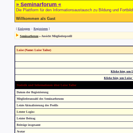
» Seminarforum «
Die Plattform für den Informationsaustausch zu Bildung und Fortbil
Willkommen als Gast
[
Einloggen
::
Registrieren
]
Seminarforum
» Ansicht Mitgliederprofil
Luise (Name: Luise Tailor)
Klicke hier, um 
Klicke hier, um Luise
Statistik und Informationen über Luise Tailor
Datum der Registrierung
Mitgliederanzahl des Seminarforums
Letzte Aktualisierung des Profils
Letzter Login:
Letzter Beitrag
Beiträge insgesamt
Avatar