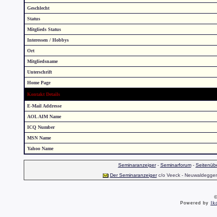
Geschlecht
Status
Mitglieds Status
Interessen / Hobbys
Ort
Mitgliedsname
Unterschrift
Home Page
Kontakt Details
E-Mail Addresse
AOL AIM Name
ICQ Number
MSN Name
Yahoo Name
Seminaranzeiger
-
Seminarforum
-
Seitenübe
Der Seminaranzeiger
c/o Veeck - Neuwaldegger S
©
Powered by
Ik