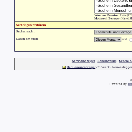
Windows Benutzer:
Halte [CT
Macintosh Benutzer:
Halte [S
Sucheingabe verfeinern
Suchen nach...
Datum der Suche
und
Seminaranzeiger
-
Seminarforum
-
Seitenübe
Der Seminaranzeiger
c/o Veeck - Neuwaldegger S
©
Powered by
Ik