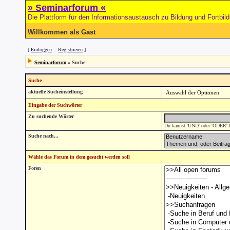
» Seminarforum «
Die Plattform für den Informationsaustausch zu Bildung und Fortbil
Willkommen als Gast
[
Einloggen
::
Registrieren
]
Seminarforum
» Suche
Suche
aktuelle Sucheinstellung
Eingabe der Suchwörter
Zu suchende Wörter
Du kannst 'UND' oder 'ODER' fü
Suche nach...
Wähle das Forum in dem gesucht werden soll
Foren