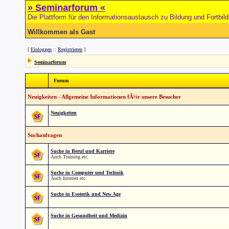
» Seminarforum «
Die Plattform für den Informationsaustausch zu Bildung und Fortbil
Willkommen als Gast
[
Einloggen
::
Registrieren
]
Seminarforum
Forum
Neuigkeiten - Allgemeine Informationen fÃ¼r unsere Besucher
Neuigkeiten
Suchanfragen
Suche in Beruf und Karriere
Auch Training etc.
Suche in Computer und Technik
Auch Internet etc.
Suche in Esoterik und New Age
Suche in Gesundheit und Medizin