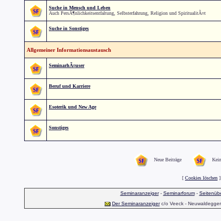
Suche in Mensch und Leben
Auch PersÃ¶nlichkeitsentfaltung, Selbsterfahrung, Religion und SpiritualitÃ¤t
Suche in Sonstiges
Allgemeiner Informationsaustausch
SeminarhÃ¤user
Beruf und Karriere
Esoterik und New Age
Sonstiges
Neue Beiträge
Kein
[
Cookies löschen
]
Seminaranzeiger
-
Seminarforum
-
Seitenübe
Der Seminaranzeiger
c/o Veeck - Neuwaldegger S