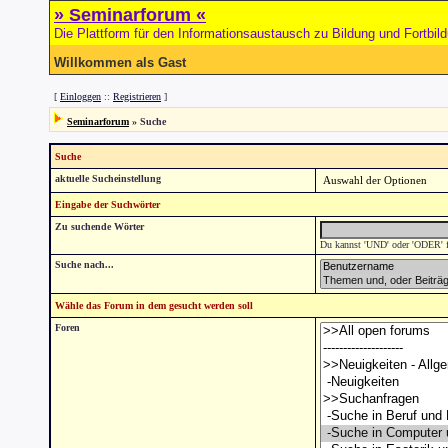
» Seminarforum «
Die Plattform für den Informationsaustausch zu Bildung und Fortbil
Willkommen als Gast
[
Einloggen
::
Registrieren
]
Seminarforum
» Suche
Suche
aktuelle Sucheinstellung
Eingabe der Suchwörter
Zu suchende Wörter
Du kannst 'UND' oder 'ODER' fü
Suche nach...
Wähle das Forum in dem gesucht werden soll
Foren