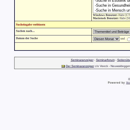
Windows Benutzer:
Halte [CT
Macintosh Benutzer:
Halte [S
Sucheingabe verfeinern
Suchen nach...
Datum der Suche
und
Seminaranzeiger
-
Seminarforum
-
Seitenübe
Der Seminaranzeiger
c/o Veeck - Neuwaldegger S
©
Powered by
Ik