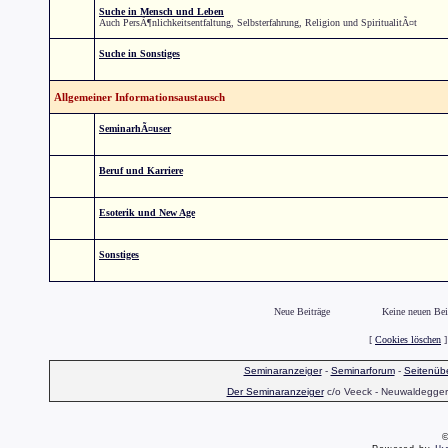
Suche in Mensch und Leben
Auch PersÃ¶nlichkeitsentfaltung, Selbsterfahrung, Religion und SpiritualitÃ¤t
Suche in Sonstiges
Allgemeiner Informationsaustausch
SeminarhÃ¤user
Beruf und Karriere
Esoterik und New Age
Sonstiges
Neue Beiträge
Keine neuen Bei
[
Cookies löschen
]
Seminaranzeiger
-
Seminarforum
-
Seitenübe
Der Seminaranzeiger
c/o Veeck - Neuwaldegger S
©