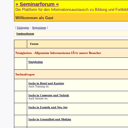
» Seminarforum «
Die Plattform für den Informationsaustausch zu Bildung und Fortbil
Willkommen als Gast
[
Einloggen
::
Registrieren
]
Seminarforum
Forum
Neuigkeiten - Allgemeine Informationen fÃ¼r unsere Besucher
Neuigkeiten
Suchanfragen
Suche in Beruf und Karriere
Auch Training etc.
Suche in Computer und Technik
Auch Internet etc.
Suche in Esoterik und New Age
Suche in Gesundheit und Medizin